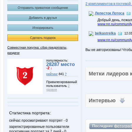
2 комплиментов в гостевой 
Отправить приватное сообщение
Лепесток Лотоса
Добавить в друзья
Добрый день, пожал
www.nn.ru/community/
Игнорировать
belkastrelka
12.03
Сделать подарок
www.nn.ru/communit
Совместная покупка: сбор предоплаты,
Вы не авторизованы! Чтоб
раздачи
популярность:
28287 место
-2 ↓
Метки лидеров
рейтинг
841
?
Привилегированный
пользователь
2
уровня
Интервью
Статистика портрета:
сейчас просматривают портрет - 0
Последние
фотогра
зарегистрированные пользователи
посетившие портрет за 7 дней - 0